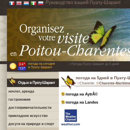
Руководство вашей Пуату-Шарант
погода на сегодня
> Погода Пуату-Шарант до 5 дней
в Пуату-Шарант
погода на 5дней в Пуату-
Отдых в Пуату-Шарант
Charente
Charente-Maritim
ночлег, аренда
погода на AytrÃ©
гастрономия
погода на Landes
достопримечательности
прикладное искусство
досуги на природе и спорт