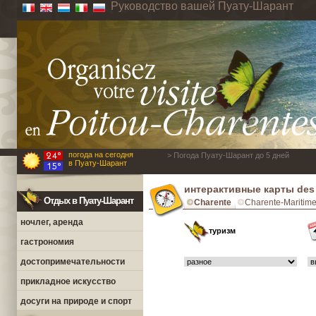
Руководство вашей Пуату-Шарант
погода на сегодня
> Погода Пуату-Шарант до 5 дней
в Пуату-Шарант
интерактивные карты des P
Отдых в Пуату-Шарант
Charente
Charente-Maritim
ночлег, аренда
туризм
гастрономия
достопримечательности
прикладное искусство
досуги на природе и спорт