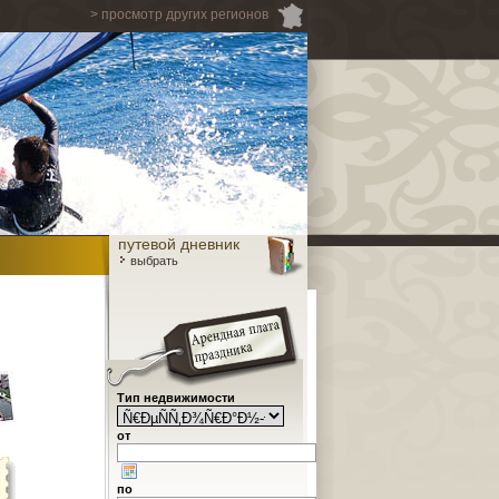
> просмотр других регионов
путевой дневник
выбрать
Тип недвижимости
от
по