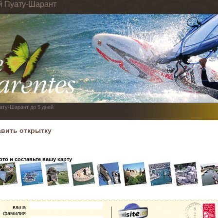
й Пуату-Шарант
ату-Шарант до 5 дней
авить открытку
то и составьте вашу карту
ваша
фамилия