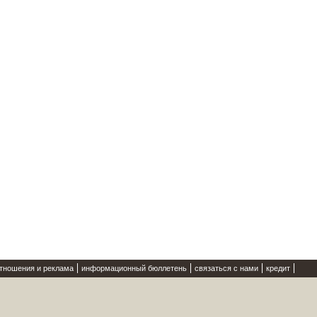
отношения и реклама
информационный бюллетень
связаться с нами
кредит