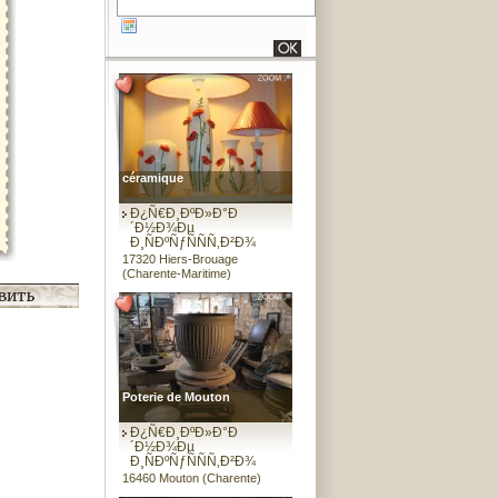
céramique
Ð¿Ñ€Ð¸ÐºÐ»Ð°Ð
´Ð½Ð¾Ðµ
Ð¸ÑÐºÑƒÑÑÑ‚Ð²Ð¾
17320 Hiers-Brouage
(Charente-Maritime)
Poterie de Mouton
Ð¿Ñ€Ð¸ÐºÐ»Ð°Ð
´Ð½Ð¾Ðµ
Ð¸ÑÐºÑƒÑÑÑ‚Ð²Ð¾
16460 Mouton (Charente)