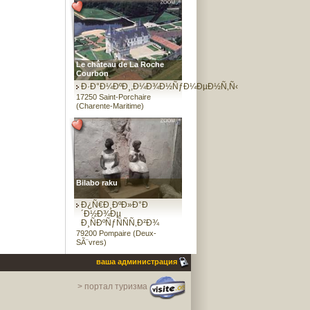
Le château de La Roche
Courbon
Ð·Ð°Ð¼ÐºÐ¸,Ð¼Ð¾Ð½ÑƒÐ¼ÐµÐ½Ñ‚Ñ‹
17250 Saint-Porchaire
(Charente-Maritime)
Bilabo raku
Ð¿Ñ€Ð¸ÐºÐ»Ð°Ð
´Ð½Ð¾Ðµ
Ð¸ÑÐºÑƒÑÑÑ‚Ð²Ð¾
79200 Pompaire (Deux-
SÃ¨vres)
ваша администрация
> портал туризма