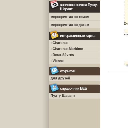
записная книжка Пуату-
Шарант
мероприятия по темам
E-
мероприятия по датам
интерактивные карты
• Charente
• Charente-Maritime
• Deux-Sèvres
• Vienne
открытки
для друзей
справочник ВЕБ
Пуату-Шарант