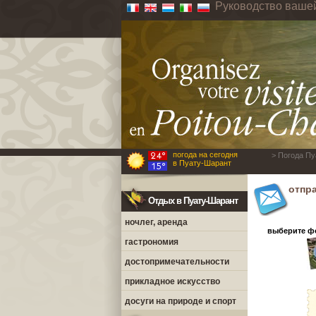
Руководство ваше
погода на сегодня
> Погода Пу
в Пуату-Шарант
отпр
Отдых в Пуату-Шарант
ночлег, аренда
выберите фо
гастрономия
достопримечательности
прикладное искусство
досуги на природе и спорт