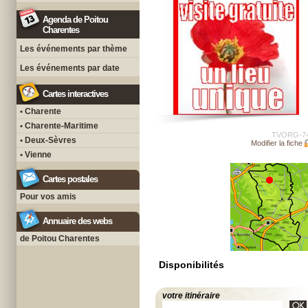
Agenda de Poitou
Charentes
Les événements par thème
Les événements par date
Cartes interactives
• Charente
• Charente-Maritime
TVORG-7
• Deux-Sèvres
Modifier la fiche
• Vienne
Cartes postales
Pour vos amis
Annuaire des webs
de Poitou Charentes
Disponibilités
votre itinéraire