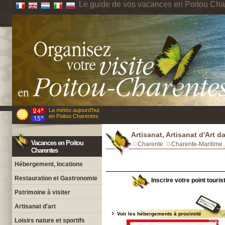
Le guide de vos vacances en Poitou Cha
La météo aujourd'hui
en Poitou Charentes
Artisanat, Artisanat d'Art 
Vacances en Poitou
Charente
Charente-Maritime
Charentes
Hébergement, locations
Restauration et Gastronomie
Inscrire votre point touri
Patrimoine à visiter
Artisanat d'art
Voir les hébergements à proximité
Loisirs nature et sportifs