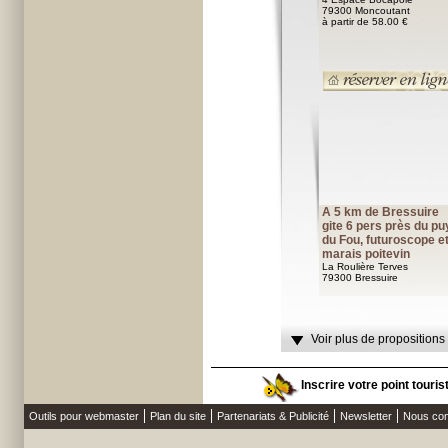
79300 Moncoutant
à partir de 58.00 €
A 5 km de Bressuire
gite 6 pers près du pu
du Fou, futuroscope e
marais poitevin
La Roulière Terves
79300 Bressuire
Voir plus de propositions
Inscrire votre point touri
Outils pour webmaster
Plan du site
Partenariats & Publicité
Newsletter
Nous con