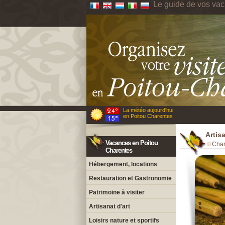
Le guide de vos va
La météo aujourd'hui
en Poitou Charentes
Artis
Vacances en Poitou
Char
Charentes
Hébergement, locations
Restauration et Gastronomie
Patrimoine à visiter
Artisanat d'art
Loisirs nature et sportifs