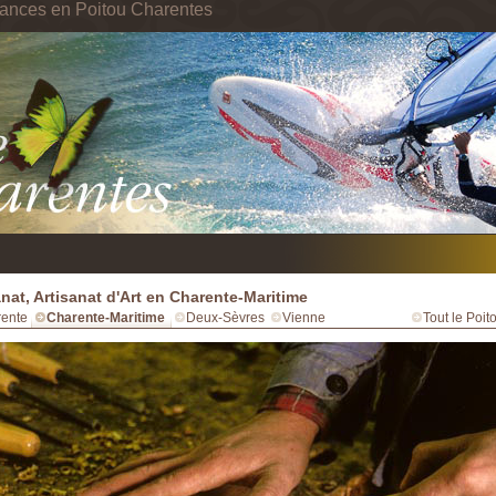
cances en Poitou Charentes
anat, Artisanat d'Art en Charente-Maritime
ente
Charente-Maritime
Deux-Sèvres
Vienne
Tout le Poi