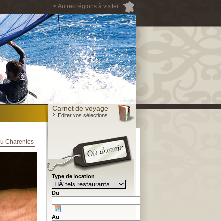
> Autres régions à visiter
Carnet de voyage
Editer vos sélections
tou Charentes
Type de location
Du
Au