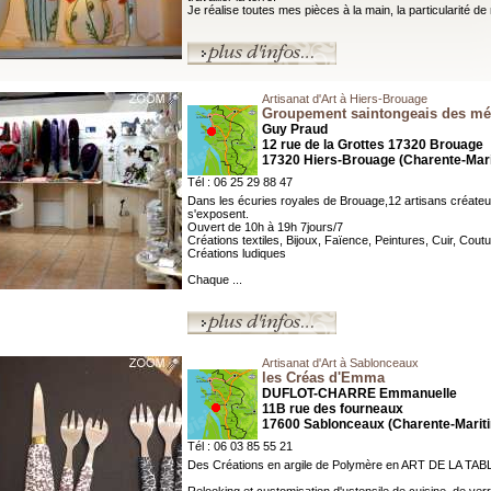
Je réalise toutes mes pièces à la main, la particularité de 
Artisanat d'Art à Hiers-Brouage
Groupement saintongeais des méti
Guy Praud
12 rue de la Grottes 17320 Brouage
17320 Hiers-Brouage (Charente-Mar
Tél : 06 25 29 88 47
Dans les écuries royales de Brouage,12 artisans créateu
s'exposent.
Ouvert de 10h à 19h 7jours/7
Créations textiles, Bijoux, Faïence, Peintures, Cuir, Coutu
Créations ludiques
Chaque ...
Artisanat d'Art à Sablonceaux
les Créas d'Emma
DUFLOT-CHARRE Emmanuelle
11B rue des fourneaux
17600 Sablonceaux (Charente-Marit
Tél : 06 03 85 55 21
Des Créations en argile de Polymère en ART DE LA TAB