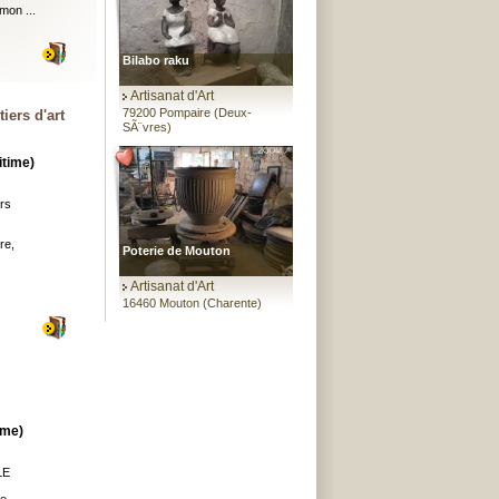
mon ...
Bilabo raku
Artisanat d'Art
79200 Pompaire (Deux-
ers d'art
SÃ¨vres)
itime)
rs
re,
Poterie de Mouton
Artisanat d'Art
16460 Mouton (Charente)
ime)
LE