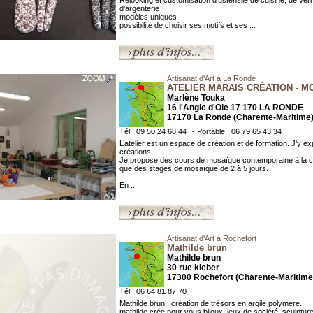
Relooking et customisation d'ustensile de cuisine, de verr
d'argenterie
modèles uniques
possibilité de choisir ses motifs et ses ...
Artisanat d'Art à La Ronde
ATELIER MARAIS CRÉATION - M
Marlène Touka
16 l'Angle d'Oie 17 170 LA RONDE
17170 La Ronde (Charente-Maritime
Tél : 09 50 24 68 44
- Portable : 06 79 65 43 34
L’atelier est un espace de création et de formation. J'y 
créations.
Je propose des cours de mosaïque contemporaine à la ca
que des stages de mosaïque de 2 à 5 jours.
En ...
Artisanat d'Art à Rochefort
Mathilde brun
Mathilde brun
30 rue kleber
17300 Rochefort (Charente-Maritime
Tél : 06 64 81 87 70
Mathilde brun , création de trésors en argile polymère...
mathilde crée pour vous bijoux, jeux de société, sculpture