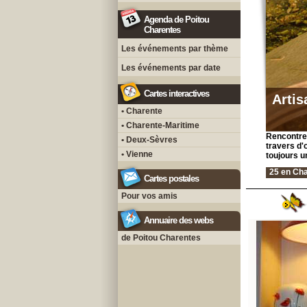
Agenda de Poitou
Charentes
Les événements par thème
Les événements par date
Cartes interactives
Artis
• Charente
• Charente-Maritime
Rencontre 
• Deux-Sèvres
travers d'o
• Vienne
toujours u
25 en Cha
Cartes postales
Pour vos amis
Annuaire des webs
de Poitou Charentes