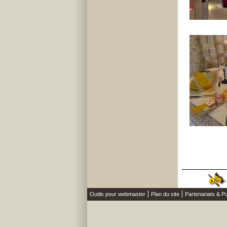
Outils pour webmaster
Plan du site
Partenariats & Pu