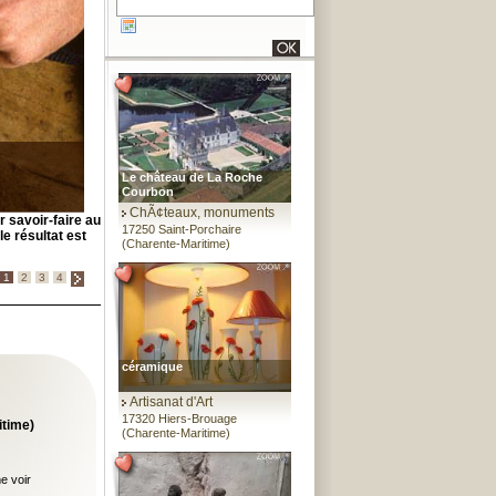
Le château de La Roche
Courbon
ChÃ¢teaux, monuments
r savoir-faire au
17250 Saint-Porchaire
le résultat est
(Charente-Maritime)
1
2
3
4
céramique
Artisanat d'Art
17320 Hiers-Brouage
itime)
(Charente-Maritime)
e voir