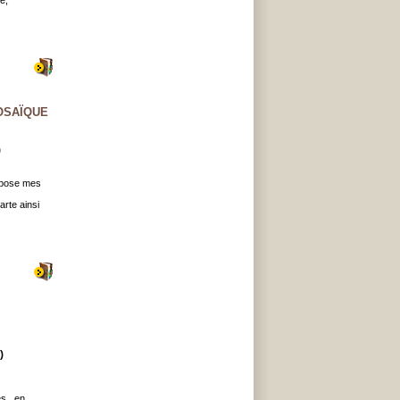
e,
OSAÏQUE
)
expose mes
rte ainsi
)
s...en