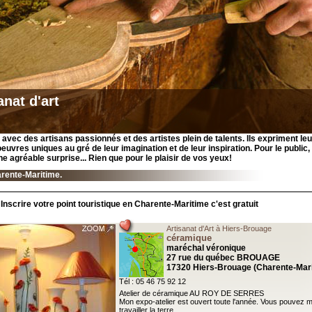
anat d'art
avec des artisans passionnés et des artistes plein de talents. Ils expriment leu
euvres uniques au gré de leur imagination et de leur inspiration. Pour le public, 
ne agréable surprise... Rien que pour le plaisir de vos yeux!
rente-Maritime.
Inscrire votre point touristique en Charente-Maritime c'est gratuit
Artisanat d'Art à Hiers-Brouage
céramique
maréchal véronique
27 rue du québec BROUAGE
17320 Hiers-Brouage (Charente-Mar
Tél : 05 46 75 92 12
Atelier de céramique AU ROY DE SERRES
Mon expo-atelier est ouvert toute l'année. Vous pouvez m
travailler la terre.