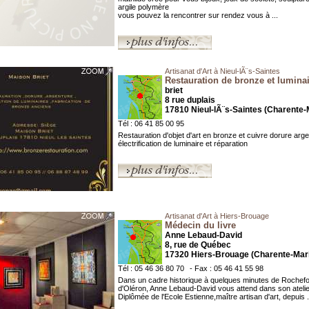
argile polymère
vous pouvez la rencontrer sur rendez vous à ...
Artisanat d'Art à Nieul-lÃ¨s-Saintes
Restauration de bronze et lumina
briet
8 rue duplais
17810 Nieul-lÃ¨s-Saintes (Charente-
Tél : 06 41 85 00 95
Restauration d'objet d'art en bronze et cuivre dorure arg
électrification de luminaire et réparation
Artisanat d'Art à Hiers-Brouage
Médecin du livre
Anne Lebaud-David
8, rue de Québec
17320 Hiers-Brouage (Charente-Mar
Tél : 05 46 36 80 70
- Fax : 05 46 41 55 98
Dans un cadre historique à quelques minutes de Rochefort 
d'Oléron, Anne Lebaud-David vous attend dans son atelier
Diplômée de l'Ecole Estienne,maître artisan d'art, depuis .