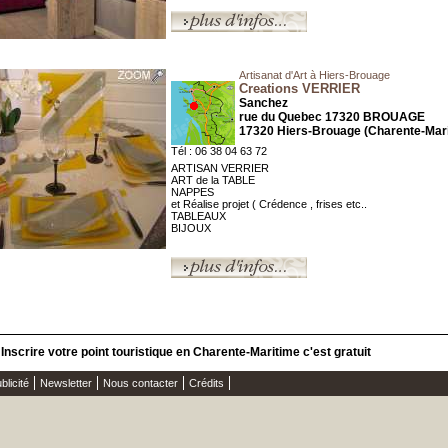
Artisanat d'Art à Hiers-Brouage
Creations VERRIER
Sanchez
rue du Quebec 17320 BROUAGE
17320 Hiers-Brouage (Charente-Mar
Tél : 06 38 04 63 72
ARTISAN VERRIER
ART de la TABLE
NAPPES
et Réalise projet ( Crédence , frises etc..
TABLEAUX
BIJOUX
Inscrire votre point touristique en Charente-Maritime c'est gratuit
blicité
Newsletter
Nous contacter
Crédits