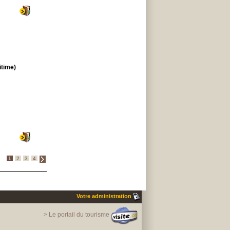
itime)
1
2
3
4
Votre administration
> Le portail du tourisme