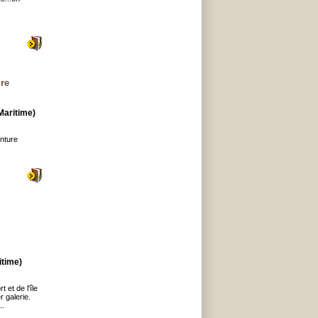
ire
Maritime)
enture
itime)
et de l'île
 galerie.
..