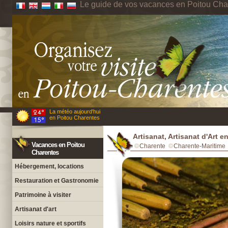
Le guide de vos vacances en Poitou Cha
La météo aujourd'hui
en Poitou Charentes
Artisanat, Artisanat d'Art 
Vacances en Poitou
Charente
Charente-Maritime
Charentes
Hébergement, locations
Restauration et Gastronomie
Patrimoine à visiter
Artisanat d'art
Loisirs nature et sportifs