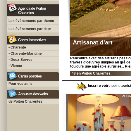
Agenda de Poitou
Charentes
Les événements par thème
Les événements par date
Cartes interactives
Artisanat d'art
• Charente
• Charente-Maritime
Rencontre avec des artisans passionné
• Deux-Sèvres
travers d'oeuvres uniques au gré de le
• Vienne
toujours une agréable surprise... Rie
48 en Poitou Charentes.
Cartes postales
Pour vos amis
Inscrire votre point touri
Annuaire des webs
de Poitou Charentes