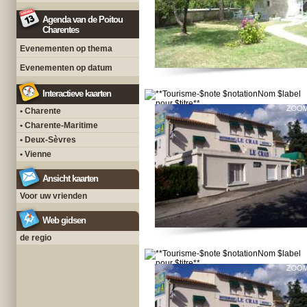
Agenda van de Poitou
Charentes
Evenementen op thema
Evenementen op datum
Interactieve kaarten
• Charente
• Charente-Maritime
• Deux-Sèvres
• Vienne
Ansicht kaarten
Voor uw vrienden
Web gidsen
de regio