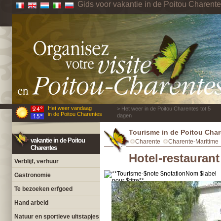
Gids voor vakantie in de Poitou Charent
Het weer vandaag
> Het weer in de Poitou Charentes tot 5
in de Poitou Charentes
dagen
Tourisme in de Poitou Cha
vakantie in de Poitou
Charente
Charente-Maritime
Charentes
Hotel-restaurant
Verblijf, verhuur
Gastronomie
Te bezoeken erfgoed
Hand arbeid
Natuur en sportieve uitstapjes