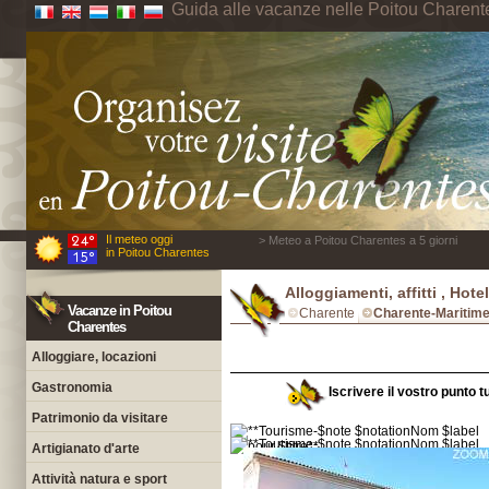
Guida alle vacanze nelle Poitou Charent
Il meteo oggi
> Meteo a Poitou Charentes a 5 giorni
in Poitou Charentes
Alloggiamenti, affitti , Hot
Vacanze in Poitou
Charente
Charente-Maritim
Charentes
Alloggiare, locazioni
Gastronomia
Iscrivere il vostro punto 
Patrimonio da visitare
Artigianato d'arte
Attività natura e sport