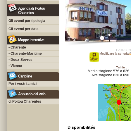
Agenda di Poitou
Charentes
Gli eventi per tipologia
Gli eventi per data
Mappe interattive
• Charente
TVORG-2
• Charente-Maritime
Modificare la scheda
• Deux-Sèvres
• Vienne
Tariffe :
Media stagione 57€ a 62€
Alta stagione 62€ a 69€
Cartoline
Per i vostri amici
Annuario dei web
di Poitou Charentes
Disponibilités