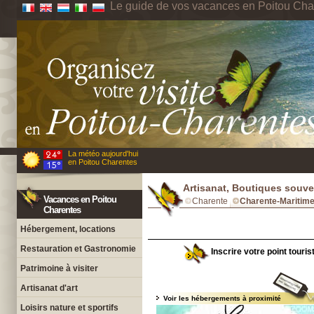
Le guide de vos vacances en Poitou Cha
La météo aujourd'hui
en Poitou Charentes
Artisanat, Boutiques souve
Vacances en Poitou
Charente
Charente-Maritim
Charentes
Hébergement, locations
Restauration et Gastronomie
Inscrire votre point touri
Patrimoine à visiter
Artisanat d'art
Voir les hébergements à proximité
Loisirs nature et sportifs