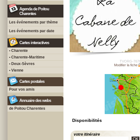
Agenda de Poitou
Charentes
Les événements par thème
Les événements par date
Cartes interactives
• Charente
• Charente-Maritime
TVORG-767
• Deux-Sèvres
Modifier la fiche
• Vienne
Cartes postales
Pour vos amis
Annuaire des webs
de Poitou Charentes
Disponibilités
votre itinéraire