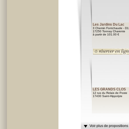
Les Jardins Du Lac
3 Chemin Fontchaude - D
17250 Tonnay Charente
à partir de 101.00 €
LES GRANDS CLOS
12 rus du Relais de Poste
17430 Saint-Hippolyte
Voir plus de propositions