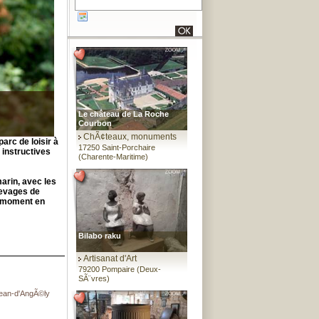
Le château de La Roche
Courbon
ChÃ¢teaux, monuments
arc de loisir à
17250 Saint-Porchaire
 instructives
(Charente-Maritime)
arin, avec les
levages de
n moment en
Bilabo raku
Artisanat d'Art
79200 Pompaire (Deux-
SÃ¨vres)
-Jean-d'AngÃ©ly