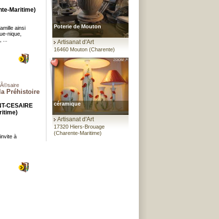
te-Maritime)
Poterie de Mouton
mille ainsi
que-nique,
 ...
Artisanat d'Art
16460 Mouton (Charente)
-CÃ©saire
la Préhistoire
céramique
INT-CESAIRE
itime)
Artisanat d'Art
17320 Hiers-Brouage
(Charente-Maritime)
nvite à