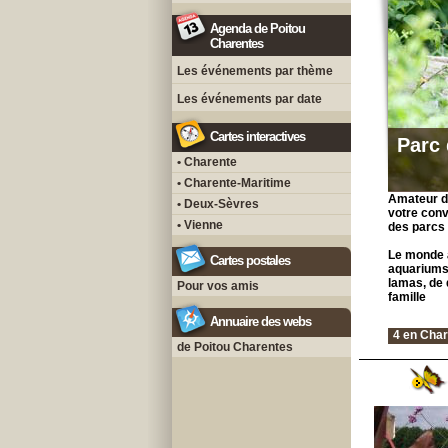
Agenda de Poitou
Charentes
Les événements par thème
Les événements par date
Cartes interactives
Parc 
• Charente
• Charente-Maritime
Amateur de
• Deux-Sèvres
votre conv
• Vienne
des parcs 
Le monde a
Cartes postales
aquariums,
lamas, de 
Pour vos amis
famille
Annuaire des webs
4 en Char
de Poitou Charentes