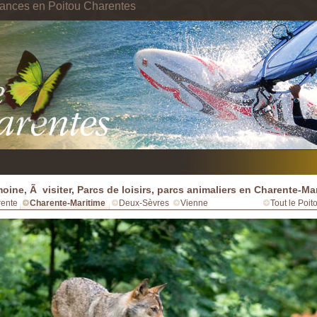
cances en Poitou Charentes
moine, Ã visiter, Parcs de loisirs, parcs animaliers en Charente-Ma
ente
Charente-Maritime
Deux-Sèvres
Vienne
Tout le Poi