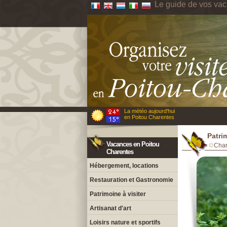
Le guide de vos va
La météo aujourd'hui
en Poitou Charentes
Patri
Vacances en Poitou
Char
Charentes
Hébergement, locations
Restauration et Gastronomie
Patrimoine à visiter
Artisanat d'art
Loisirs nature et sportifs