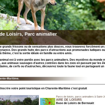
de Loisirs, Parc animalier
 grands frissons ou de sensations plus douces, vous trouverez forcèment un p
enance. Des grands huits des parcs d'attractions aux promenades ludiques ou
à thème, c'est la sortie idéale en famille ou entre amis.
nimal est à votre portée avec les parcs animaliers. Des mystères du monde m
 aux animaux sauvages d'autres contrées dans les zoos en passant par les é
daims, de cerfs ou d'autruches, découvrez toute la faune tout en partageant u
ente-Maritime.
Inscrire votre point touristique en Charente-Maritime c'est gratuit
Parcs de loisirs, parcs animaliers à Saint
AIRE DE LOISIRS
Base de Loisirs de Bernouët