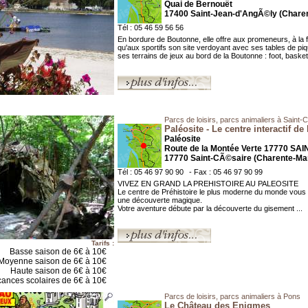
Quai de Bernouët
17400 Saint-Jean-d'AngÃ©ly (Charen
Tél : 05 46 59 56 56
En bordure de Boutonne, elle offre aux promeneurs, à la fa
qu'aux sportifs son site verdoyant avec ses tables de pi
ses terrains de jeux au bord de la Boutonne : foot, basket,
Parcs de loisirs, parcs animaliers à Saint
Paléosite - Le centre interactif de 
Paléosite
Route de la Montée Verte 17770 SA
17770 Saint-CÃ©saire (Charente-Mar
Tél : 05 46 97 90 90
- Fax : 05 46 97 90 99
VIVEZ EN GRAND LA PREHISTOIRE AU PALEOSITE
Le centre de Préhistoire le plus moderne du monde vous i
une découverte magique.
Votre aventure débute par la découverte du gisement ...
Tarifs :
Basse saison de 6€ à 10€
Moyenne saison de 6€ à 10€
Haute saison de 6€ à 10€
ances scolaires de 6€ à 10€
Parcs de loisirs, parcs animaliers à Pons
Le Château des Enigmes