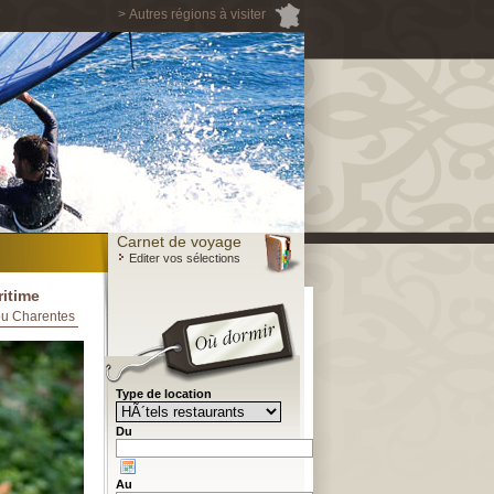
> Autres régions à visiter
Carnet de voyage
Editer vos sélections
ritime
tou Charentes
Type de location
Du
Au