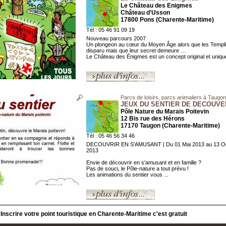
Le Château des Enigmes
Château d'Usson
17800 Pons (Charente-Maritime)
Tél : 05 46 91 09 19
Nouveau parcours 2007
Un plongeon au cœur du Moyen Âge alors que les Templi
disparu mais que leur secret demeure …
Le Château des Énigmes est un concept original et unique 
Parcs de loisirs, parcs animaliers à Taugon
JEUX DU SENTIER DE DECOUVE
Pôle Nature du Marais Poitevin
12 Bis rue des Hérons
17170 Taugon (Charente-Maritime)
Tél : 05 46 56 34 46
DECOUVRIR EN S'AMUSANT | Du 01 Mai 2013 au 13 O
2013
Envie de découvrir en s'amusant et en famille ?
Pas de souci, le Pôle-nature a tout prévu !
Les animations du sentier vous ...
Inscrire votre point touristique en Charente-Maritime c'est gratuit