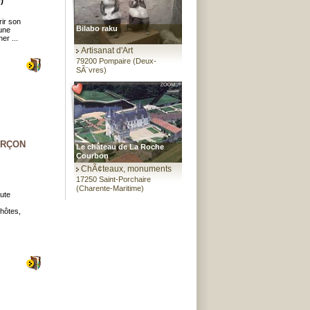
)
ir son
Bilabo raku
’une
er ...
Artisanat d'Art
79200 Pompaire (Deux-
SÃ¨vres)
URÇON
Le château de La Roche
Courbon
ChÃ¢teaux, monuments
17250 Saint-Porchaire
(Charente-Maritime)
ute
'hôtes,