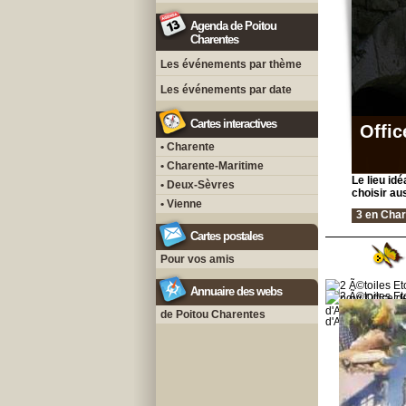
Agenda de Poitou
Charentes
Les événements par thème
Les événements par date
Cartes interactives
Offic
• Charente
• Charente-Maritime
Le lieu idé
• Deux-Sèvres
choisir au
• Vienne
3 en Char
Cartes postales
Pour vos amis
Annuaire des webs
de Poitou Charentes