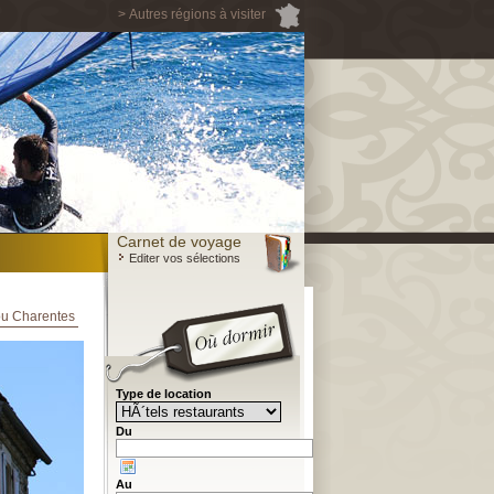
> Autres régions à visiter
Carnet de voyage
Editer vos sélections
tou Charentes
Type de location
Du
Au