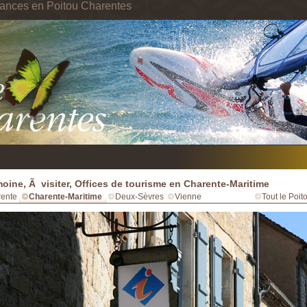
cances en Poitou Charentes
moine, Ã visiter, Offices de tourisme en Charente-Maritime
ente
Charente-Maritime
Deux-Sèvres
Vienne
Tout le Poi