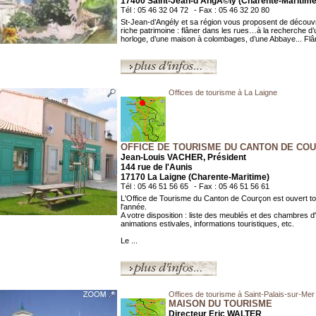
17400 Saint-Jean-d'AngÃ©ly (Charente-Maritime
Tél : 05 46 32 04 72
- Fax : 05 46 32 20 80
St-Jean-d’Angély et sa région vous proposent de découvr
riche patrimoine : flâner dans les rues…à la recherche d
horloge, d’une maison à colombages, d’une Abbaye... Flân
Offices de tourisme à La Laigne
OFFICE DE TOURISME DU CANTON DE CO
Jean-Louis VACHER, Président
144 rue de l'Aunis
17170 La Laigne (Charente-Maritime)
Tél : 05 46 51 56 65
- Fax : 05 46 51 56 61
L'Office de Tourisme du Canton de Courçon est ouvert to
l'année.
A votre disposition : liste des meublés et des chambres d
animations estivales, informations touristiques, etc.
Le ...
Offices de tourisme à Saint-Palais-sur-Mer
MAISON DU TOURISME
Directeur Eric WALTER