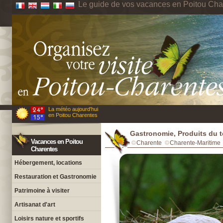
Le guide de vos vacances en Poitou Cha
La météo aujourd'hui
en Poitou Charentes
Gastronomie, Produits du t
Vacances en Poitou
Charente
Charente-Maritime
Charentes
Hébergement, locations
Restauration et Gastronomie
Patrimoine à visiter
Artisanat d'art
Loisirs nature et sportifs