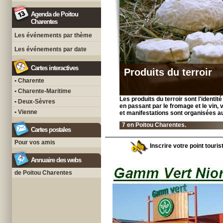
Agenda de Poitou
Charentes
Les événements par thème
Les événements par date
Cartes interactives
Produits du terroir
• Charente
• Charente-Maritime
Les produits du terroir sont l'identit
• Deux-Sèvres
en passant par le fromage et le vin,
• Vienne
et manifestations sont organisées au
7 en Poitou Charentes.
Cartes postales
Pour vos amis
Inscrire votre point touri
Annuaire des webs
de Poitou Charentes