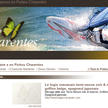
cances en Poitou Charentes
ire s en Poitou Charentes
ente
Charente-Maritime
Deux-Sèvres
Vienne
Tout le Poit
bs .
Le logis cravanais terre-neuve noir & 
griffon belge, epagneul japonais
Elevage didie aux Terre-Neuve noir et marron, Griffon
Epagneuil japonais
http://www.logiscravanais.com
AN-400169