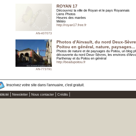
ROYAN 17
Découvrez la ville de Royan et le pays Royannais
Liens Photos
Heures des marées
Météo
http://royan17.free.fr
AN-407073
Photos d'Airvault, du nord Deux-Sèvre
Poitou en général, nature, paysages...
Photos de nature et de paysages du Poitou, un blog ph
découverte du nord Deux-Sèvres, les environs d'Airva
Parthenay et du Poitou en général
http://beadupoitou.fr
AN-773791
Inscrivez votre site dans l'annuaire, c'est gratuit.
blicité
Newsletter
Nous contacter
Crédits