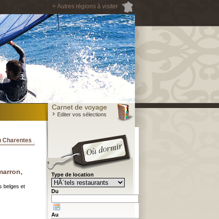
> Autres régions à visiter
Carnet de voyage
Editer vos sélections
ou Charentes
marron,
Type de location
s belges et
Du
Au