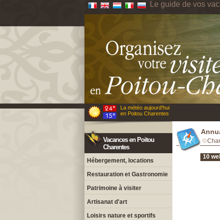
Le guide de vos va
La météo aujourd'hui
en Poitou Charentes
Annua
Vacances en Poitou
Char
Charentes
10 we
Hébergement, locations
Restauration et Gastronomie
Patrimoine à visiter
Artisanat d'art
Loisirs nature et sportifs