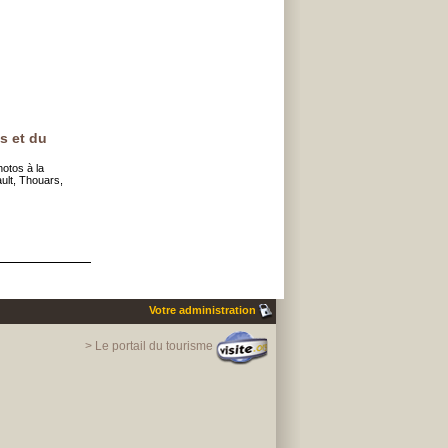
s et du
otos à la
ult, Thouars,
Votre administration
> Le portail du tourisme