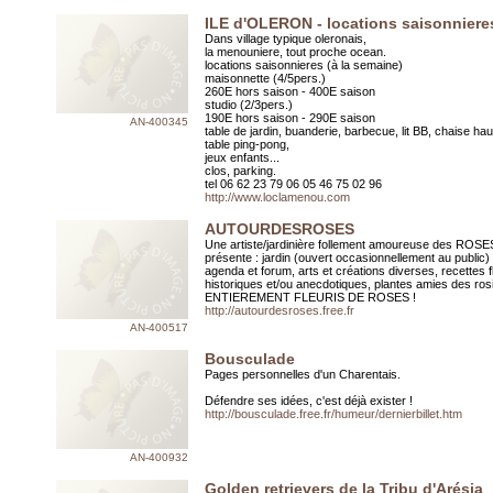
ILE d'OLERON - locations saisonniere
Dans village typique oleronais,
la menouniere, tout proche ocean.
locations saisonnieres (à la semaine)
maisonnette (4/5pers.)
260E hors saison - 400E saison
studio (2/3pers.)
190E hors saison - 290E saison
AN-400345
table de jardin, buanderie, barbecue, lit BB, chaise hau
table ping-pong,
jeux enfants...
clos, parking.
tel 06 62 23 79 06 05 46 75 02 96
http://www.loclamenou.com
AUTOURDESROSES
Une artiste/jardinière follement amoureuse des ROS
présente : jardin (ouvert occasionnellement au public)
agenda et forum, arts et créations diverses, recettes f
historiques et/ou anecdotiques, plantes amies des rosi
ENTIEREMENT FLEURIS DE ROSES !
http://autourdesroses.free.fr
AN-400517
Bousculade
Pages personnelles d'un Charentais.
Défendre ses idées, c'est déjà exister !
http://bousculade.free.fr/humeur/dernierbillet.htm
AN-400932
Golden retrievers de la Tribu d'Arésia