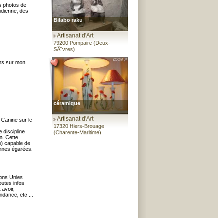
s photos de
tidienne, des
Bilabo raku
Artisanat d'Art
79200 Pompaire (Deux-
SÃ¨vres)
irs sur mon
céramique
Artisanat d'Art
e Canine sur le
17320 Hiers-Brouage
 discipline
(Charente-Maritime)
n. Cette
n) capable de
onnes égarées.
ions Unies
utes infos
avoir,
ndance, etc ...