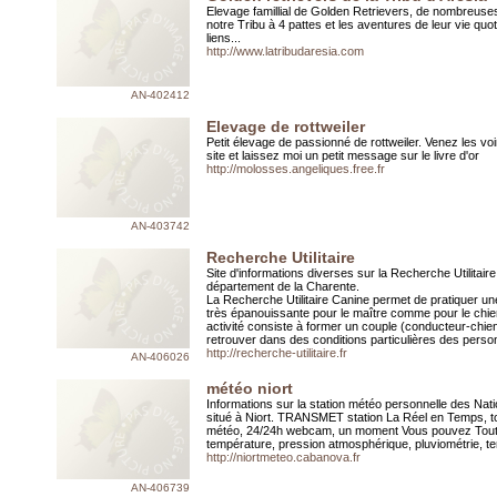
Elevage famillial de Golden Retrievers, de nombreuse
notre Tribu à 4 pattes et les aventures de leur vie quo
liens...
http://www.latribudaresia.com
AN-402412
Elevage de rottweiler
Petit élevage de passionné de rottweiler. Venez les vo
site et laissez moi un petit message sur le livre d'or
http://molosses.angeliques.free.fr
AN-403742
Recherche Utilitaire
Site d'informations diverses sur la Recherche Utilitair
département de la Charente.
La Recherche Utilitaire Canine permet de pratiquer une
très épanouissante pour le maître comme pour le chie
activité consiste à former un couple (conducteur-chie
retrouver dans des conditions particulières des pers
http://recherche-utilitaire.fr
AN-406026
météo niort
Informations sur la station météo personnelle des Nat
situé à Niort. TRANSMET station La Réel en Temps, to
météo, 24/24h webcam, un moment Vous pouvez Tout 
température, pression atmosphérique, pluviométrie, te
http://niortmeteo.cabanova.fr
AN-406739