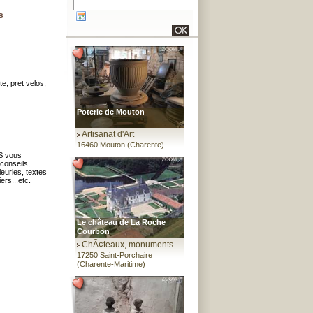
s
te, pret velos,
Poterie de Mouton
Artisanat d'Art
16460 Mouton (Charente)
ES vous
 conseils,
leuries, textes
ers...etc.
Le château de La Roche
Courbon
ChÃ¢teaux, monuments
17250 Saint-Porchaire
(Charente-Maritime)